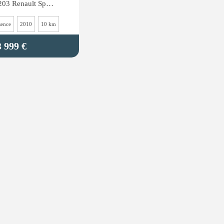
Clio 2.0i 16V - 203 Renault Sport Cup 2010 - X85 Prête à courir
sence
2010
10 km
3 999 €