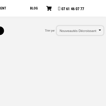
IENT
BLOG
07 61 46 07 77
Trier par